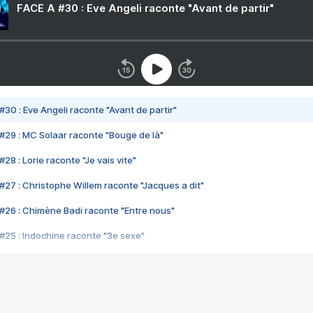
FACE A #30 : Eve Angeli raconte "Avant de partir"
#30 : Eve Angeli raconte "Avant de partir"
#29 : MC Solaar raconte "Bouge de là"
28 : Lorie raconte "Je vais vite"
#27 : Christophe Willem raconte "Jacques a dit"
#26 : Chimène Badi raconte "Entre nous"
#25 : Indochine raconte "3e sexe"
#24 : Zaho raconte "C'est chelou"
#23 : Patrick Bruel raconte "Au café des délices"
#22 : Kyo raconte "Le chemin"