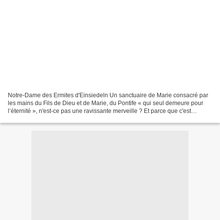
Notre-Dame des Ermites d'Einsiedeln Un sanctuaire de Marie consacré par
les mains du Fils de Dieu et de Marie, du Pontife « qui seul demeure pour
l’éternité », n'est-ce pas une ravissante merveille ? Et parce que c'est
merveilleux, surnaturel, divin,...