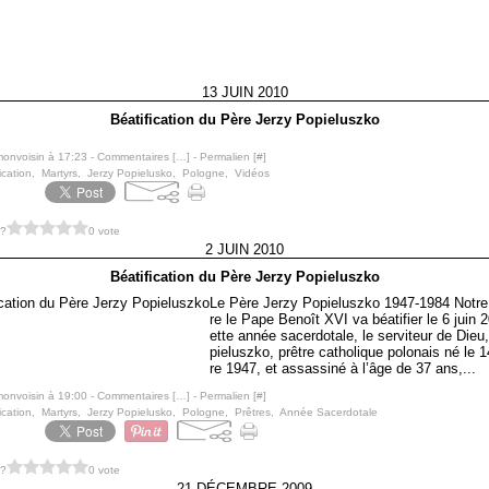
13 JUIN 2010
Béatification du Père Jerzy Popieluszko
monvoisin à 17:23 -
Commentaires [
…
]
- Permalien [
#
]
ication
,
Martyrs
,
Jerzy Popielusko
,
Pologne
,
Vidéos
 ?
0 vote
2 JUIN 2010
Béatification du Père Jerzy Popieluszko
Le Père Jerzy Popieluszko 1947-1984 Notre
re le Pape Benoît XVI va béatifier le 6 juin 
ette année sacerdotale, le serviteur de Dieu
pieluszko, prêtre catholique polonais né le
re 1947, et assassiné à l’âge de 37 ans,...
monvoisin à 19:00 -
Commentaires [
…
]
- Permalien [
#
]
ication
,
Martyrs
,
Jerzy Popielusko
,
Pologne
,
Prêtres
,
Année Sacerdotale
 ?
0 vote
21 DÉCEMBRE 2009