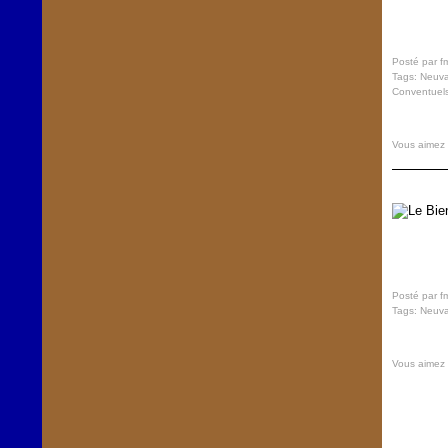
Posté par f
Tags:
Neuva
Conventuel
Vous aimez
Posté par f
Tags:
Neuva
Vous aimez