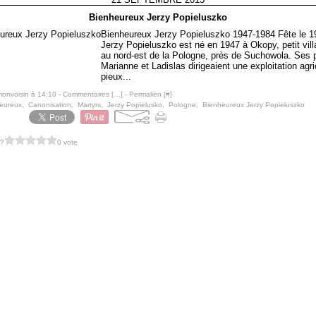
Bienheureux Jerzy Popieluszko
Bienheureux Jerzy Popieluszko 1947-1984 Fête le 1
Jerzy Popieluszko est né en 1947 à Okopy, petit vill
au nord-est de la Pologne, près de Suchowola. Ses 
Marianne et Ladislas dirigeaient une exploitation agri
pieux...
monvoisin à 14:10 -
Commentaires [
…
]
- Permalien [
#
]
eureux
,
Canonisation
,
Martyrs
,
Jerzy Popielusko
,
Pologne
,
Bienheureux Jerzy Popieluszko
 ?
0 vote