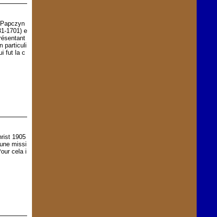
s Papczyn
31-1701) e
résentant
n particuli
i fut la c
rist 1905
 une missi
our cela i