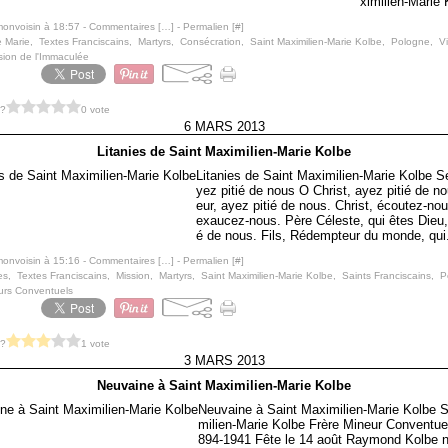
ximilien-Marie 
monvoisin à 18:57 -
Commentaires [
…
]
- Permalien [
#
]
e Marie
,
Textes Franciscains
,
Martyrs
,
Consécration
,
Saint Maximilien-Marie Kolbe
,
Pologne
,
V
sion de l'Immaculée
 ?
0 vote
6 MARS 2013
Litanies de Saint Maximilien-Marie Kolbe
Litanies de Saint Maximilien-Marie Kolbe S
yez pitié de nous O Christ, ayez pitié de n
eur, ayez pitié de nous. Christ, écoutez-nou
exaucez-nous. Père Céleste, qui êtes Dieu,
é de nous. Fils, Rédempteur du monde, qui.
monvoisin à 15:16 -
Commentaires [
…
]
- Permalien [
#
]
es
,
Textes Franciscains
,
Mission
,
Martyrs
,
Saint Maximilien-Marie Kolbe
,
Saints Franciscains
,
P
urs Conventuels
 ?
1 vote
3 MARS 2013
Neuvaine à Saint Maximilien-Marie Kolbe
Neuvaine à Saint Maximilien-Marie Kolbe S
milien-Marie Kolbe Frère Mineur Conventue
894-1941 Fête le 14 août Raymond Kolbe n