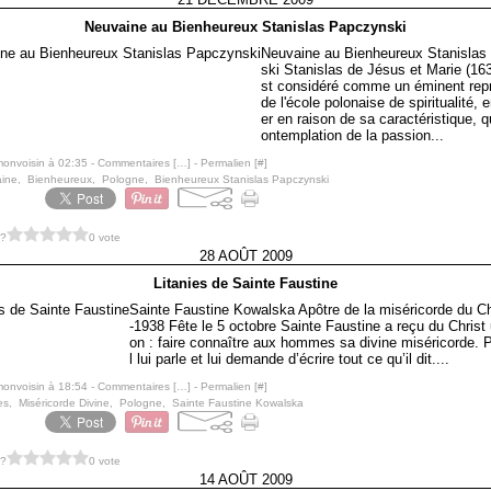
Neuvaine au Bienheureux Stanislas Papczynski
Neuvaine au Bienheureux Stanisla
ski Stanislas de Jésus et Marie (16
st considéré comme un éminent rep
de l'école polonaise de spiritualité, e
er en raison de sa caractéristique, qu
ontemplation de la passion...
monvoisin à 02:35 -
Commentaires [
…
]
- Permalien [
#
]
ine
,
Bienheureux
,
Pologne
,
Bienheureux Stanislas Papczynski
 ?
0 vote
28 AOÛT 2009
Litanies de Sainte Faustine
Sainte Faustine Kowalska Apôtre de la miséricorde du Ch
-1938 Fête le 5 octobre Sainte Faustine a reçu du Christ
on : faire connaître aux hommes sa divine miséricorde. P
l lui parle et lui demande d’écrire tout ce qu’il dit....
monvoisin à 18:54 -
Commentaires [
…
]
- Permalien [
#
]
es
,
Miséricorde Divine
,
Pologne
,
Sainte Faustine Kowalska
 ?
0 vote
14 AOÛT 2009