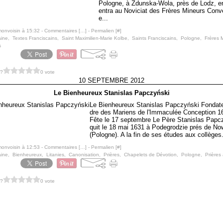
Pologne, à Zdunska-Wola, près de Lodz, en
entra au Noviciat des Frères Mineurs Conv
e...
monvoisin à 15:32 -
Commentaires [
…
]
- Permalien [
#
]
ine
,
Textes Franciscains
,
Saint Maximilien-Marie Kolbe
,
Saints Franciscains
,
Pologne
,
Frères 
s
 ?
0 vote
10 SEPTEMBRE 2012
Le Bienheureux Stanislas Papczyński
Le Bienheureux Stanislas Papczyński Fondate
dre des Mariens de l'Immaculée Conception 1
Fête le 17 septembre Le Père Stanislas Papc
quit le 18 mai 1631 à Podegrodzie prés de N
(Pologne). A la fin de ses études aux collèges.
monvoisin à 12:53 -
Commentaires [
…
]
- Permalien [
#
]
ine
,
Bienheureux
,
Litanies
,
Canonisation
,
Prières
,
Chapelets de Dévotion
,
Pologne
,
Prières
 ?
0 vote