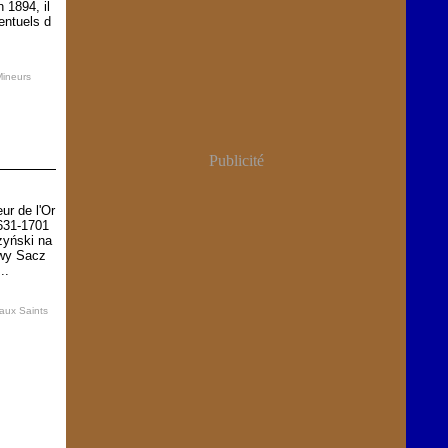
 1894, il
entuels d
Mineurs
Publicité
ur de l'Or
631-1701
zyński na
owy Sacz
..
 aux Saints