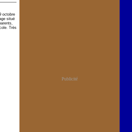
9 octobre
age situé
parents,
cole. Très
Publicité