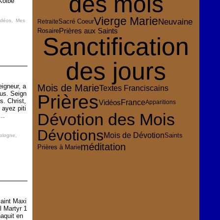
des mois
Kolbe
Vierge Marie
Neuvaine
Sacré Coeur
idéos
,
Mes
Retraite
Prières aux Saints
Rosaire
Sanctification
des jours
eigneur, a
Mois de Marie
Textes Franciscains
ous. Seign
Prières
s. Christ,
France
Vidéos
Apparitions
 ayez piti
Dévotion des Mois
..
Dévotions
Mois de Dévotion
Saints
ologne
,
méditation
Prières à Marie
aint Maxi
l Martyr 1
aquit en