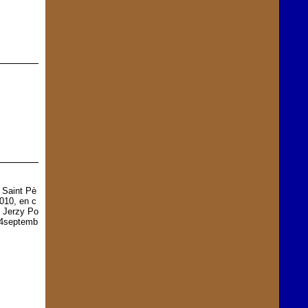
 Saint Pè
2010, en c
, Jerzy Po
 14septemb