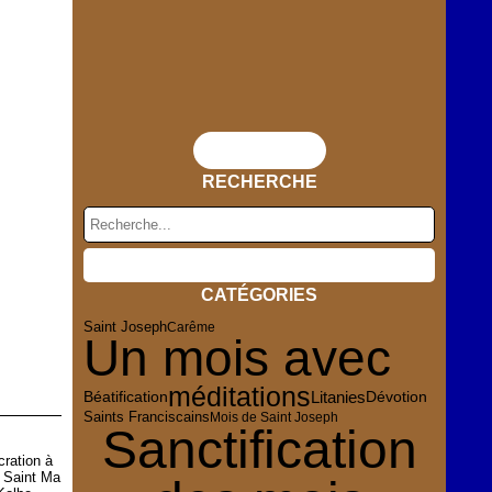
Flux RSS
RECHERCHE
CATÉGORIES
Saint Joseph
Carême
Un mois avec
méditations
Dévotion
Litanies
Béatification
Saints Franciscains
Mois de Saint Joseph
Sanctification
ration à
 Saint Ma