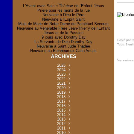
L'Avent avec Sainte Thérèse de l'Enfant Jésus
Prière pour les morts de la rue
Neuvaine à Dieu le Père
Neuvaine à l'Esprit Saint
Mois de Marie de Notre Dame du Perpétuel Secours
Neuvaine au Vénérable Frère Jean-Thierry de l’Enfant
Jésus et de la Passion
9 jours avec Dorothy Day
Posté par f
La Servante de Dieu Dorothy Day
Tags:
Bienh
Neuvaine à Saint Jude Thadée
Neuvaine au Bienheureux Carlo Acutis
ARCHIVES
Vous aimez
2025
Novembre
2024
(2)
Novembre
2023
Juillet
(1)
(2)
Décembre
Octobre
2022
Mai
(1)
(2)
(1)
Novembre
Décembre
2021
Août
Avril
(1)
(1)
(1)
(6)
Novembre
Décembre
Octobre
2020
Janvier
Mai
(8)
(1)
(1)
(32)
(36)
Novembre
Décembre
Octobre
2019
Juin
Avril
(29)
(2)
(2)
(6)
(4)
Novembre
Octobre
Octobre
2018
Août
Mars
Mai
(31)
(33)
(1)
(30)
(9)
(4)
Septembre
Décembre
Octobre
2017
Juillet
Février
Mai
Avril
(30)
(2)
(32)
(17)
(1)
(6)
(3)
Septembre
Décembre
Novembre
2016
Janvier
Août
Avril
Juin
(30)
(1)
(5)
(2)
(30)
(14)
(1)
Novembre
Décembre
Octobre
2015
Mars
Juillet
Mai
Mai
(35)
(30)
(31)
(2)
(2)
(1)
(5)
Décembre
Novembre
Octobre
2014
Février
Avril
Avril
Mai
Août
(30)
(31)
(13)
(2)
(3)
(1)
(11)
(8)
Novembre
Septembre
Octobre
2013
Mars
Août
Mars
Avril
Juin
(30)
(32)
(5)
(3)
(1)
(1)
(31)
(1)
Décembre
Septembre
Octobre
2012
Juillet
Février
Mai
Août
(30)
(33)
(3)
(2)
(6)
(16)
(6)
Novembre
Décembre
Septembre
Janvier
2011
Juillet
Avril
Août
Juin
(31)
(4)
(2)
(6)
(30)
(29)
(12)
(2)
Novembre
Décembre
Octobre
2010
Juin
Mars
Mai
Août
Juin
(32)
(31)
(4)
(4)
(3)
(8)
(42)
(45)