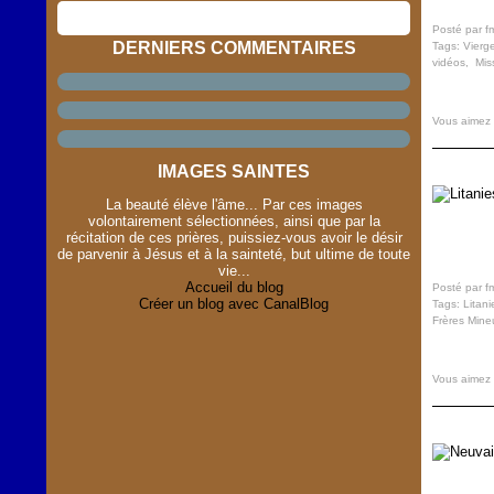
Posté par f
DERNIERS COMMENTAIRES
Tags:
Vierg
vidéos
,
Mis
Vous aimez
IMAGES SAINTES
La beauté élève l'âme... Par ces images
volontairement sélectionnées, ainsi que par la
récitation de ces prières, puissiez-vous avoir le désir
de parvenir à Jésus et à la sainteté, but ultime de toute
vie...
Accueil du blog
Posté par f
Créer un blog avec CanalBlog
Tags:
Litani
Frères Mine
Vous aimez