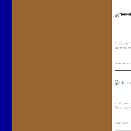
Posté par f
Tags:
Neuva
Vous aimez
Posté par f
Tags:
Litani
Vous aimez