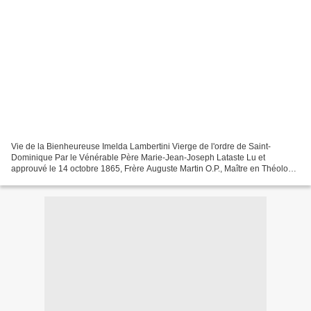
Vie de la Bienheureuse Imelda Lambertini Vierge de l'ordre de Saint-
Dominique Par le Vénérable Père Marie-Jean-Joseph Lataste Lu et
approuvé le 14 octobre 1865, Frère Auguste Martin O.P., Maître en Théologie
Sacrée des Frères Précheurs. Frère J.M. Monsabré...