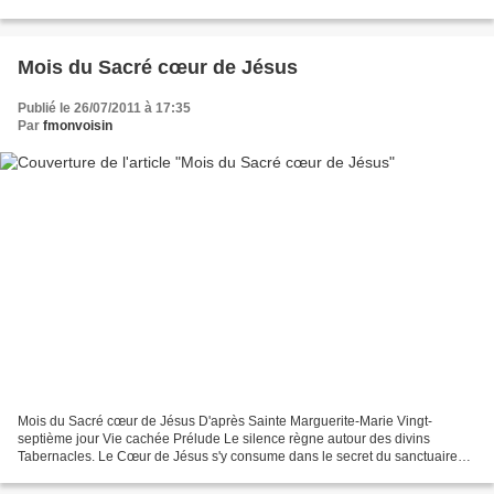
Bienheureuse, veut que vous honoriez...
Mois du Sacré cœur de Jésus
Publié le 26/07/2011 à 17:35
Par
fmonvoisin
Mois du Sacré cœur de Jésus D'après Sainte Marguerite-Marie Vingt-
septième jour Vie cachée Prélude Le silence règne autour des divins
Tabernacles. Le Cœur de Jésus s'y consume dans le secret du sanctuaire
Méditation « Notre-Seigneur, disait Sainte Marguerite-Marie...