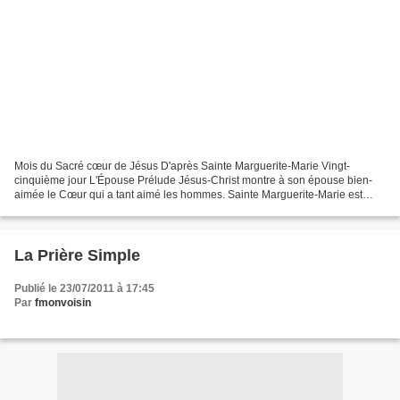
Mois du Sacré cœur de Jésus D'après Sainte Marguerite-Marie Vingt-
cinquième jour L'Épouse Prélude Jésus-Christ montre à son épouse bien-
aimée le Cœur qui a tant aimé les hommes. Sainte Marguerite-Marie est
anéantie dans une extase d'amour et de reconnaissance....
La Prière Simple
Publié le 23/07/2011 à 17:45
Par
fmonvoisin