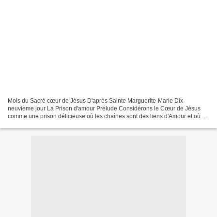
Mois du Sacré cœur de Jésus D'après Sainte Marguerite-Marie Dix-
neuvième jour La Prison d'amour Prélude Considérons le Cœur de Jésus
comme une prison délicieuse où les chaînes sont des liens d'Amour et où se
réunissent les âmes désireuses de réparer pour...