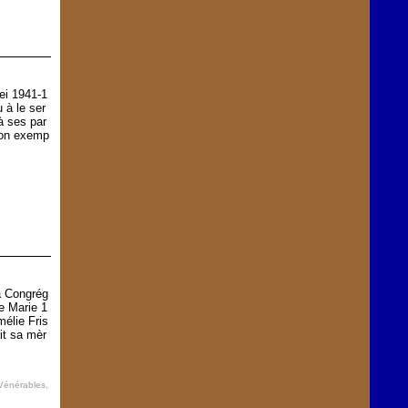
ei 1941-1
 à le ser
 à ses par
açon exemp
a Congrég
e Marie 1
élie Fris
uit sa mèr
Vénérables
,