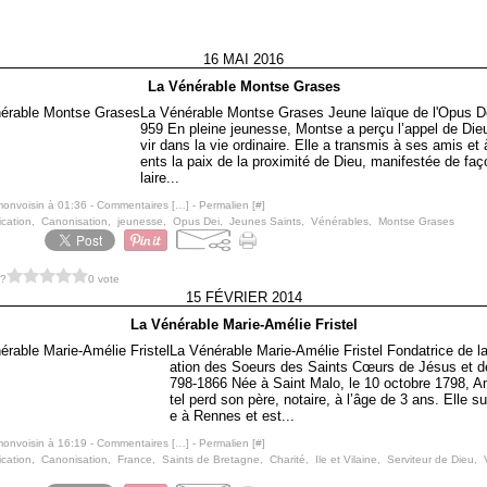
16 MAI 2016
La Vénérable Montse Grases
La Vénérable Montse Grases Jeune laïque de l'Opus D
959 En pleine jeunesse, Montse a perçu l’appel de Dieu
vir dans la vie ordinaire. Elle a transmis à ses amis et
ents la paix de la proximité de Dieu, manifestée de f
laire...
monvoisin à 01:36 -
Commentaires [
…
]
- Permalien [
#
]
ication
,
Canonisation
,
jeunesse
,
Opus Dei
,
Jeunes Saints
,
Vénérables
,
Montse Grases
 ?
0 vote
15 FÉVRIER 2014
La Vénérable Marie-Amélie Fristel
La Vénérable Marie-Amélie Fristel Fondatrice de l
ation des Soeurs des Saints Cœurs de Jésus et d
798-1866 Née à Saint Malo, le 10 octobre 1798, Am
tel perd son père, notaire, à l’âge de 3 ans. Elle s
e à Rennes et est...
monvoisin à 16:19 -
Commentaires [
…
]
- Permalien [
#
]
ication
,
Canonisation
,
France
,
Saints de Bretagne
,
Charité
,
Ile et Vilaine
,
Serviteur de Dieu
,