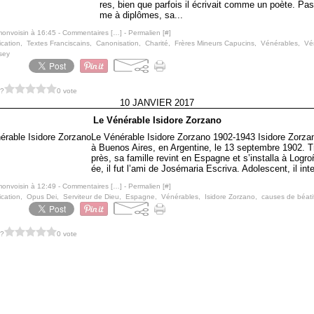
res, bien que parfois il écrivait comme un poète. Pa
me à diplômes, sa...
monvoisin à 16:45 -
Commentaires [
…
]
- Permalien [
#
]
ication
,
Textes Franciscains
,
Canonisation
,
Charité
,
Frères Mineurs Capucins
,
Vénérables
,
Vé
sey
 ?
0 vote
10 JANVIER 2017
Le Vénérable Isidore Zorzano
Le Vénérable Isidore Zorzano 1902-1943 Isidore Zorza
à Buenos Aires, en Argentine, le 13 septembre 1902. T
près, sa famille revint en Espagne et s’installa à Logro
ée, il fut l’ami de Josémaria Escriva. Adolescent, il inte
monvoisin à 12:49 -
Commentaires [
…
]
- Permalien [
#
]
ication
,
Opus Dei
,
Serviteur de Dieu
,
Espagne
,
Vénérables
,
Isidore Zorzano
,
causes de béatif
 ?
0 vote