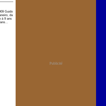
009 Guido
aneiro, da
n à 9 ans
dans...
Publicité