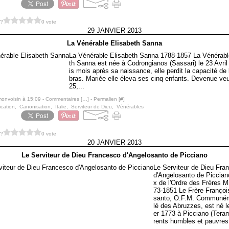
 ?
0 vote
29 JANVIER 2013
La Vénérable Elisabeth Sanna
La Vénérable Elisabeth Sanna 1788-1857 La Vénérabl
th Sanna est née à Codrongianos (Sassari) le 23 Avril
is mois après sa naissance, elle perdit la capacité de 
bras. Mariée elle éleva ses cinq enfants. Devenue ve
25,...
monvoisin à 15:09 -
Commentaires [
…
]
- Permalien [
#
]
ication
,
Canonisation
,
Italie
,
Serviteur de Dieu
,
Vénérables
 ?
0 vote
20 JANVIER 2013
Le Serviteur de Dieu Francesco d'Angelosanto de Picciano
Le Serviteur de Dieu Fra
d'Angelosanto de Piccian
x de l'Ordre des Frères M
73-1851 Le Frère Françoi
santo, O.F.M. Communé
lé des Abruzzes, est né le
er 1773 à Picciano (Tera
rents humbles et pauvres,