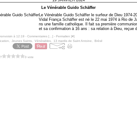
Le Vénérable Guido Schäffer
Le Vénérable Guido Schäffer le surfeur de Dieu 1974-2
Vidal França Schäffer est né le 22 mai 1974 à Rio de J
ns une famille catholique. Il fait sa première communio
et sa confirmation à 16 ans : sa relation à Dieu, reçue 
monvoisin à 12:19 -
Commentaires [
…
]
- Permalien [
#
]
ication
,
Jeunes Saints
,
Vénérables
,
13 mardis de Saint Antoine
,
Brésil
 ?
0 vote