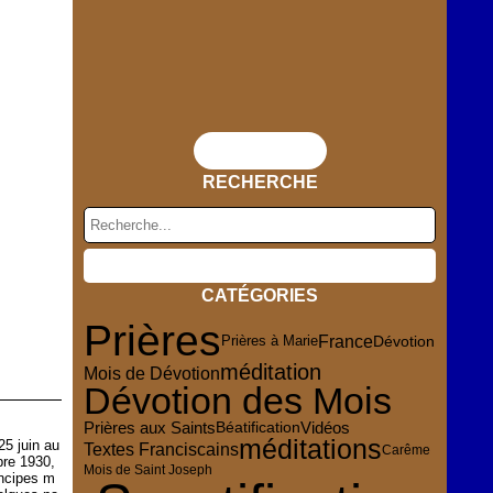
Flux RSS
RECHERCHE
CATÉGORIES
Prières
France
Dévotion
Prières à Marie
méditation
Mois de Dévotion
Dévotion des Mois
Prières aux Saints
Vidéos
Béatification
méditations
5 juin au
Textes Franciscains
Carême
bre 1930,
Mois de Saint Joseph
incipes m