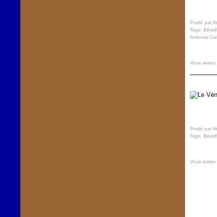
Posté par f
Tags:
Béatif
Solanus Ca
Vous aimez
Posté par f
Tags:
Béatif
Vous aimez