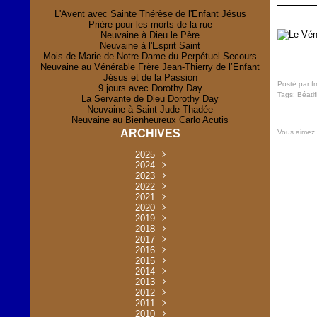
L'Avent avec Sainte Thérèse de l'Enfant Jésus
Prière pour les morts de la rue
Neuvaine à Dieu le Père
Neuvaine à l'Esprit Saint
Mois de Marie de Notre Dame du Perpétuel Secours
Neuvaine au Vénérable Frère Jean-Thierry de l’Enfant
Jésus et de la Passion
Posté par f
9 jours avec Dorothy Day
Tags:
Béatif
La Servante de Dieu Dorothy Day
Neuvaine à Saint Jude Thadée
Neuvaine au Bienheureux Carlo Acutis
ARCHIVES
Vous aimez
2025
Novembre
2024
(2)
Novembre
2023
Juillet
(1)
(2)
Décembre
Octobre
2022
Mai
(1)
(2)
(1)
Novembre
Décembre
2021
Août
Avril
(1)
(1)
(1)
(6)
Novembre
Décembre
Octobre
2020
Janvier
Mai
(8)
(1)
(1)
(32)
(36)
Novembre
Décembre
Octobre
2019
Juin
Avril
(29)
(2)
(2)
(6)
(4)
Novembre
Octobre
Octobre
2018
Août
Mars
Mai
(31)
(33)
(1)
(30)
(9)
(4)
Septembre
Décembre
Octobre
2017
Juillet
Février
Mai
Avril
(30)
(2)
(32)
(17)
(1)
(6)
(3)
Septembre
Décembre
Novembre
2016
Janvier
Août
Avril
Juin
(30)
(1)
(5)
(2)
(30)
(14)
(1)
Novembre
Décembre
Octobre
2015
Mars
Juillet
Mai
Mai
(35)
(30)
(31)
(2)
(2)
(1)
(5)
Décembre
Novembre
Octobre
2014
Février
Avril
Avril
Mai
Août
(30)
(31)
(13)
(2)
(3)
(1)
(11)
(8)
Novembre
Septembre
Octobre
2013
Mars
Août
Mars
Avril
Juin
(30)
(32)
(5)
(3)
(1)
(1)
(31)
(1)
Décembre
Septembre
Octobre
2012
Juillet
Février
Mai
Août
(30)
(33)
(3)
(2)
(6)
(16)
(6)
Novembre
Décembre
Septembre
Janvier
2011
Juillet
Avril
Août
Juin
(31)
(4)
(2)
(6)
(30)
(29)
(12)
(2)
Novembre
Décembre
Octobre
2010
Juin
Mars
Mai
Août
Juin
(32)
(31)
(4)
(4)
(3)
(8)
(42)
(45)