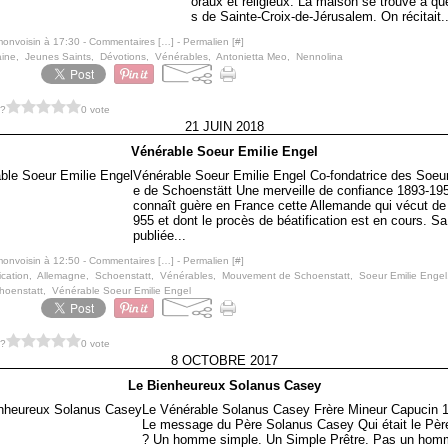
oraux et religieux. La maison se trouve à q
s de Sainte-Croix-de-Jérusalem. On récitait..
monvoisin à 17:30 -
Commentaires [
…
]
- Permalien [
#
]
ine
,
Jeunes Saints
,
Dévotions
,
Vénérables
,
Antonietta Meo
,
Nennolina
 ?
0 vote
21 JUIN 2018
Vénérable Soeur Emilie Engel
Vénérable Soeur Emilie Engel Co-fondatrice des Soeu
e de Schoenstätt Une merveille de confiance 1893-19
connaît guère en France cette Allemande qui vécut de
955 et dont le procès de béatification est en cours. Sa
publiée...
monvoisin à 12:50 -
Commentaires [
…
]
- Permalien [
#
]
ication
,
Allemagne
,
Schoenstatt
,
Vénérables
,
Mouvement de Schoenstatt
,
Soeur Emilie Engel
hoenstatt
,
Vénérable Soeur Emilie Engel
 ?
0 vote
8 OCTOBRE 2017
Le Bienheureux Solanus Casey
Le Vénérable Solanus Casey Frère Mineur Capucin 
Le message du Père Solanus Casey Qui était le Pèr
? Un homme simple. Un Simple Prêtre. Pas un homm