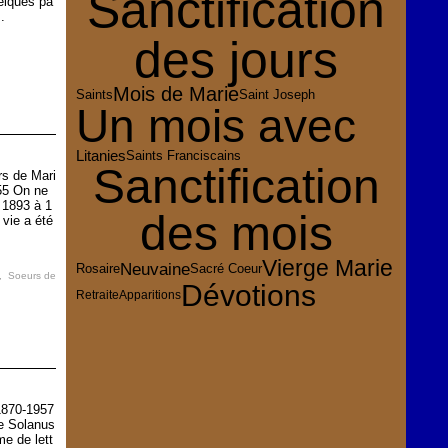
Sanctification
uelques pa
.
des jours
Mois de Marie
Saints
Saint Joseph
Un mois avec
Litanies
Saints Franciscains
Sanctification
rs de Mari
55 On ne
 1893 à 1
des mois
 vie a été
Vierge Marie
Neuvaine
Rosaire
Sacré Coeur
,
Soeurs de
Dévotions
Retraite
Apparitions
1870-1957
e Solanus
e de lett