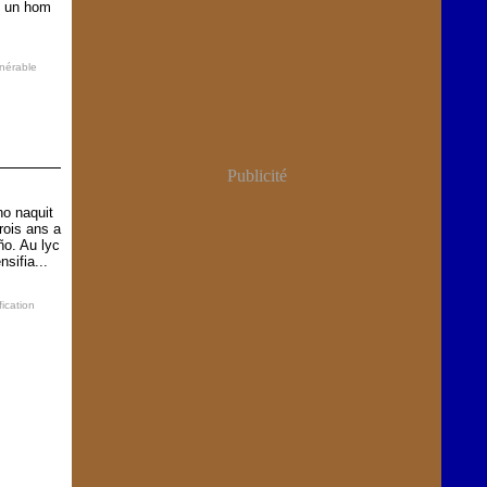
s un hom
nérable
Publicité
no naquit
rois ans a
ño. Au lyc
nsifia...
ication