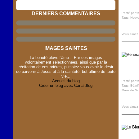
DERNIERS COMMENTAIRES
Posté par f
Tags:
Neuva
Vous aimez
IMAGES SAINTES
La beauté élève l'âme... Par ces images
volontairement sélectionnées, ainsi que par la
récitation de ces prières, puissiez-vous avoir le désir
de parvenir à Jésus et à la sainteté, but ultime de toute
vie...
Accueil du blog
Posté par f
Créer un blog avec CanalBlog
Tags:
Béatif
Marie de Sc
Vous aimez