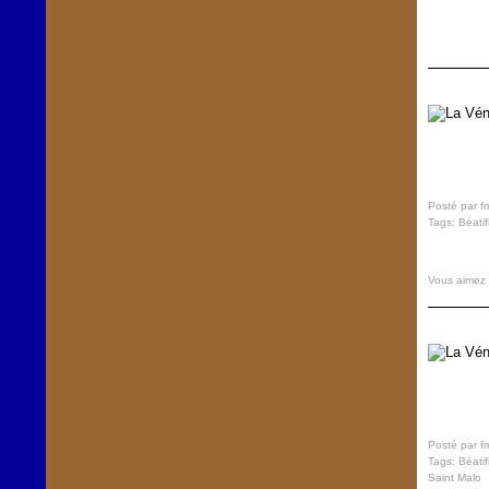
Posté par f
Tags:
Béatif
Vous aimez
Posté par f
Tags:
Béatif
Saint Malo