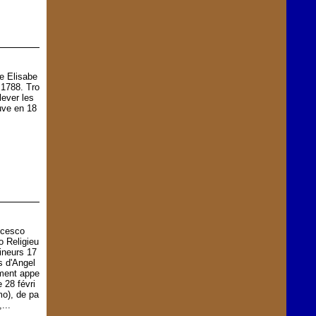
e Elisabe
 1788. Tro
lever les
uve en 18
ncesco
o Religieu
ineurs 17
s d'Angel
ment appe
 28 févri
mo), de pa
...